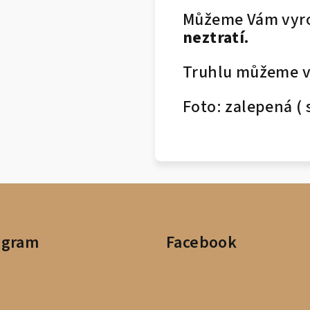
Můžeme Vám vyrob
neztratí.
Truhlu můžeme vy
Foto: zalepená ( s
agram
Facebook