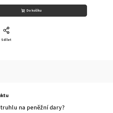
Do košíku
Sdílet
uktu
 truhlu na peněžní dary?