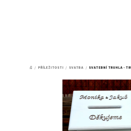
Přejít
na
obsah
/
PŘÍLEŽITOSTI
/
SVATBA
/
SVATEBNÍ TRUHLA - TR
DOMŮ