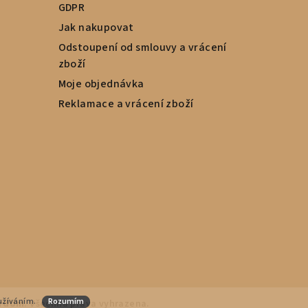
GDPR
Jak nakupovat
Odstoupení od smlouvy a vrácení
zboží
Moje objednávka
Reklamace a vrácení zboží
oužíváním.
Rozumím
rdUm
. Všechna práva vyhrazena.