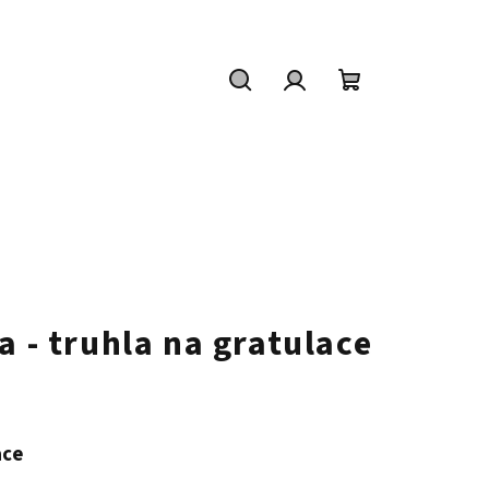
Hledat
Přihlášení
Nákupní
košík
a - truhla na gratulace
t
ace