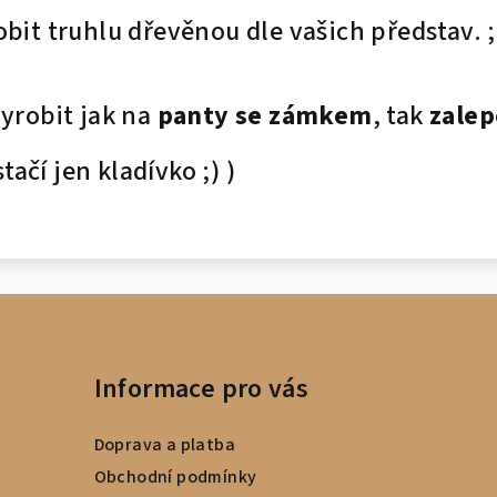
it truhlu dřevěnou dle vašich představ. ;)
robit jak na
panty se zámkem
, tak
zalep
tačí jen kladívko ;) )
Informace pro vás
Doprava a platba
Obchodní podmínky