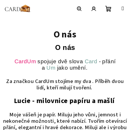
Přejít
na
obsah
Nákupní
Hledat
Přihlášení
O nás
košík
O nás
CardUm
spojuje dvě slova
Card
- přání
a
Um
jako umění.
Za značkou CardUm stojíme my dva . Příběh dvou
lidí, kteří milují tvoření.
Lucie - milovnice papíru a mašlí
Moje vášeň je papír. Miluju jeho vůni, jemnost i
nekonečné možnosti, které nabízí. Tvořím otevírací
přání, elegantní i hravé dekorace. Miluji ale i výrobu