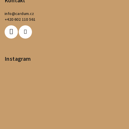
p
Kontakt
a
info
@
cardum.cz
t
+420 602 110 561
í
Instagram