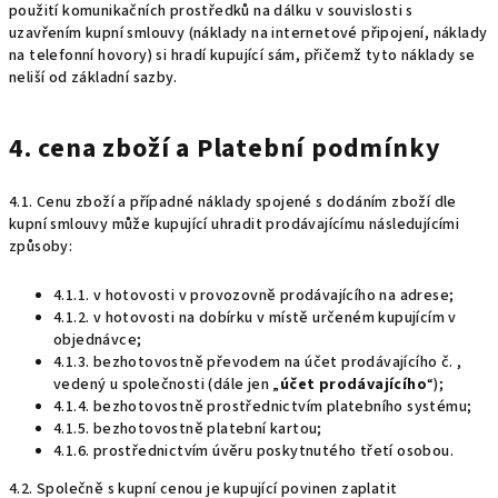
použití komunikačních prostředků na dálku v souvislosti s
uzavřením kupní smlouvy (náklady na internetové připojení, náklady
na telefonní hovory) si hradí kupující sám, přičemž tyto náklady se
neliší od základní sazby.
4. cena zboží a Platební podmínky
4.1. Cenu zboží a případné náklady spojené s dodáním zboží dle
kupní smlouvy může kupující uhradit prodávajícímu následujícími
způsoby:
4.1.1. v hotovosti v provozovně prodávajícího na adrese;
4.1.2. v hotovosti na dobírku v místě určeném kupujícím v
objednávce;
4.1.3. bezhotovostně převodem na účet prodávajícího č. ,
vedený u společnosti (dále jen „
účet prodávajícího
“);
4.1.4. bezhotovostně prostřednictvím platebního systému;
4.1.5. bezhotovostně platební kartou;
4.1.6. prostřednictvím úvěru poskytnutého třetí osobou.
4.2. Společně s kupní cenou je kupující povinen zaplatit