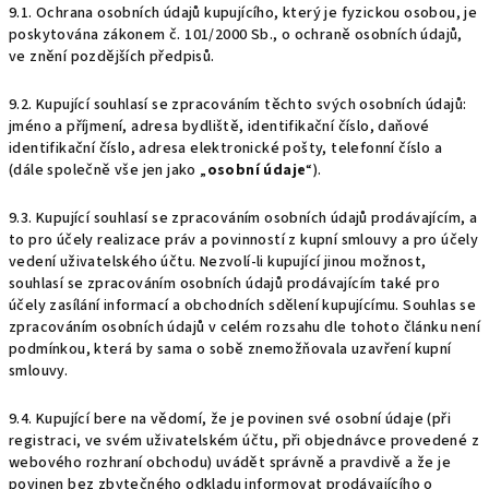
9.1. Ochrana osobních údajů kupujícího, který je fyzickou osobou, je
poskytována zákonem č. 101/2000 Sb., o ochraně osobních údajů,
ve znění pozdějších předpisů.
9.2. Kupující souhlasí se zpracováním těchto svých osobních údajů:
jméno a příjmení, adresa bydliště, identifikační číslo, daňové
identifikační číslo, adresa elektronické pošty, telefonní číslo a
(dále společně vše jen jako „
osobní údaje
“).
9.3. Kupující souhlasí se zpracováním osobních údajů prodávajícím, a
to pro účely realizace práv a povinností z kupní smlouvy a pro účely
vedení uživatelského účtu. Nezvolí-li kupující jinou možnost,
souhlasí se zpracováním osobních údajů prodávajícím také pro
účely zasílání informací a obchodních sdělení kupujícímu. Souhlas se
zpracováním osobních údajů v celém rozsahu dle tohoto článku není
podmínkou, která by sama o sobě znemožňovala uzavření kupní
smlouvy.
9.4. Kupující bere na vědomí, že je povinen své osobní údaje (při
registraci, ve svém uživatelském účtu, při objednávce provedené z
webového rozhraní obchodu) uvádět správně a pravdivě a že je
povinen bez zbytečného odkladu informovat prodávajícího o