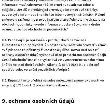
zprostředkovaného výrobku nebo služby věcně příslušný.
Informace musí zahrnovat též internetovou adresu tohoto
subjektu. Jestliže prodávající provozuje internetové stránky,
uvede tyto informace i na těchto internetových stránkách. Pokud
smlouva uzavřená mezi prodávajícím a spotřebitelem odkazuje na
obchodní podmínky, uvede informace podle věty první a druhé
rovněž v těchto obchodních podmínkách.“
8.4. Prodávající je oprávněn k prodeji zboží na základě
živnostenského oprávnění. Živnostenskou kontrolu provádí v rámci
své působnosti příslušný živnostenský úřad. Dozor nad oblastí
ochrany osobních údajů vykonává Úřad pro ochranu osobních údajů.
Česká obchodní inspekce vykonává ve vymezeném rozsahu mimo
jiné dozor nad dodržováním zákona č. 634/1992 Sb., o ochraně
spotřebitele, ve znění pozdějších předpisů.
8.5. Kupující tímto přebírá na sebe nebezpečí změny okolností ve
smyslu § 1765 odst. 2 občanského zákoníku.
9. ochrana osobních údajů