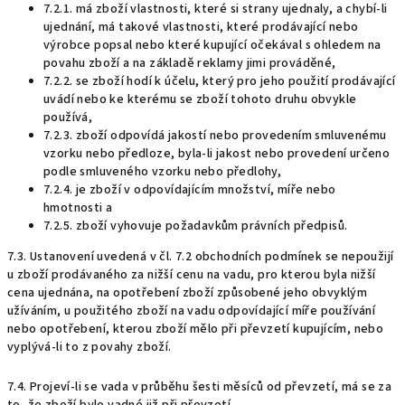
7.2.1. má zboží vlastnosti, které si strany ujednaly, a chybí-li
ujednání, má takové vlastnosti, které prodávající nebo
výrobce popsal nebo které kupující očekával s ohledem na
povahu zboží a na základě reklamy jimi prováděné,
7.2.2. se zboží hodí k účelu, který pro jeho použití prodávající
uvádí nebo ke kterému se zboží tohoto druhu obvykle
používá,
7.2.3. zboží odpovídá jakostí nebo provedením smluvenému
vzorku nebo předloze, byla-li jakost nebo provedení určeno
podle smluveného vzorku nebo předlohy,
7.2.4. je zboží v odpovídajícím množství, míře nebo
hmotnosti a
7.2.5. zboží vyhovuje požadavkům právních předpisů.
7.3. Ustanovení uvedená v čl. 7.2 obchodních podmínek se nepoužijí
u zboží prodávaného za nižší cenu na vadu, pro kterou byla nižší
cena ujednána, na opotřebení zboží způsobené jeho obvyklým
užíváním, u použitého zboží na vadu odpovídající míře používání
nebo opotřebení, kterou zboží mělo při převzetí kupujícím, nebo
vyplývá-li to z povahy zboží.
7.4. Projeví-li se vada v průběhu šesti měsíců od převzetí, má se za