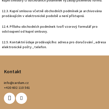
kupní smlouvy či obchodních podmínek vyžadují písemnou formu.
12.3. Kupní smlouva včetně obchodních podmínek je archivována
prodávajícím v elektronické podobě a není přístupná.
12.4. Přílohu obchodních podmínek tvoří vzorový formulář pro
odstoupení od kupní smlouvy.
12.5. Kontaktní údaje prodávajícího: adresa pro doručování , adresa
elektronické pošty , telefon.
Z
á
p
Kontakt
a
info
@
cardum.cz
t
+420 602 110 561
í