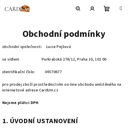
Přejít
na
obsah
Nákupní
Hledat
Přihlášení
Obchodní podmínky
košík
obchodní společnosti Lucie Pejšová
se sídlem Purkrabská 276/12, Praha 10, 102 00
identifikační číslo: 04570677
pro prodej zboží prostřednictvím on-line obchodu umístěného na
internetové adrese CardUm.cz
Nejsme plátci DPH
1. ÚVODNÍ USTANOVENÍ