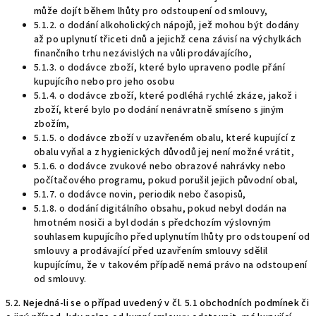
může dojít během lhůty pro odstoupení od smlouvy,
5.1.2. o dodání alkoholických nápojů, jež mohou být dodány
až po uplynutí třiceti dnů a jejichž cena závisí na výchylkách
finančního trhu nezávislých na vůli prodávajícího,
5.1.3. o dodávce zboží, které bylo upraveno podle přání
kupujícího nebo pro jeho osobu
5.1.4. o dodávce zboží, které podléhá rychlé zkáze, jakož i
zboží, které bylo po dodání nenávratně smíseno s jiným
zbožím,
5.1.5. o dodávce zboží v uzavřeném obalu, které kupující z
obalu vyňal a z hygienických důvodů jej není možné vrátit,
5.1.6. o dodávce zvukové nebo obrazové nahrávky nebo
počítačového programu, pokud porušil jejich původní obal,
5.1.7. o dodávce novin, periodik nebo časopisů,
5.1.8. o dodání digitálního obsahu, pokud nebyl dodán na
hmotném nosiči a byl dodán s předchozím výslovným
souhlasem kupujícího před uplynutím lhůty pro odstoupení od
smlouvy a prodávající před uzavřením smlouvy sdělil
kupujícímu, že v takovém případě nemá právo na odstoupení
od smlouvy.
5.2.
Nejedná-li se o případ uvedený v čl. 5.1 obchodních podmínek či