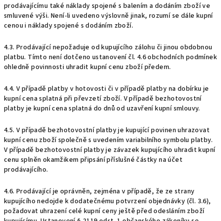
prodávajícímu také náklady spojené s balením a dodáním zboží ve
smluvené výši. Není-li uvedeno výslovně jinak, rozumí se dále kupní
cenou i náklady spojené s dodáním zboží.
4.3. Prodávající nepožaduje od kupujícího zálohu či jinou obdobnou
platbu. Tímto není dotčeno ustanovení čl. 4.6 obchodních podmínek
ohledně povinnosti uhradit kupní cenu zboží předem.
4.4. V případě platby v hotovosti či v případě platby na dobírku je
kupní cena splatná při převzetí zboží. V případě bezhotovostní
platby je kupní cena splatná do dnů od uzavření kupní smlouvy.
4.5. V případě bezhotovostní platby je kupující povinen uhrazovat
kupní cenu zboží společně s uvedením variabilního symbolu platby.
V případě bezhotovostní platby je závazek kupujícího uhradit kupní
cenu splněn okamžikem připsání příslušné částky na účet
prodávajícího.
4.6. Prodávající je oprávněn, zejména v případě, že ze strany
kupujícího nedojde k dodatečnému potvrzení objednávky (čl. 3.6),
požadovat uhrazení celé kupní ceny ještě před odesláním zboží