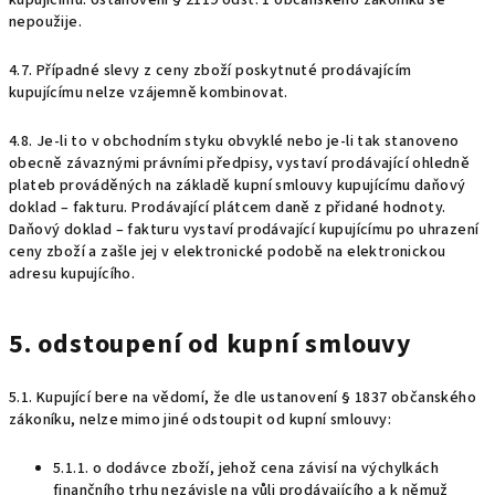
kupujícímu. Ustanovení § 2119 odst. 1 občanského zákoníku se
nepoužije.
4.7. Případné slevy z ceny zboží poskytnuté prodávajícím
kupujícímu nelze vzájemně kombinovat.
4.8. Je-li to v obchodním styku obvyklé nebo je-li tak stanoveno
obecně závaznými právními předpisy, vystaví prodávající ohledně
plateb prováděných na základě kupní smlouvy kupujícímu daňový
doklad – fakturu. Prodávající plátcem daně z přidané hodnoty.
Daňový doklad – fakturu vystaví prodávající kupujícímu po uhrazení
ceny zboží a zašle jej v elektronické podobě na elektronickou
adresu kupujícího.
5. odstoupení od kupní smlouvy
5.1. Kupující bere na vědomí, že dle ustanovení § 1837 občanského
zákoníku, nelze mimo jiné odstoupit od kupní smlouvy:
5.1.1. o dodávce zboží, jehož cena závisí na výchylkách
finančního trhu nezávisle na vůli prodávajícího a k němuž