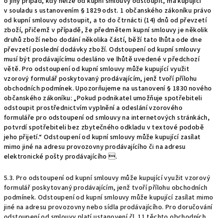
o jiný případ, kdy nelze od kupní smlouvy odstoupit, má kupující
v souladu s ustanovením § 1829 odst. 1 občanského zákoníku právo
od kupní smlouvy odstoupit, a to do čtrnácti (14) dnů od převzetí
zboží, přičemž v případě, že předmětem kupní smlouvy je několik
druhů zboží nebo dodání několika částí, běží tato lhůta ode dne
převzetí poslední dodávky zboží. Odstoupení od kupní smlouvy
musí být prodávajícímu odesláno ve lhůtě uvedené v předchozí
větě. Pro odstoupení od kupní smlouvy může kupující využit
vzorový formulář poskytovaný prodávajícím, jenž tvoří přílohu
obchodních podmínek. Upozorňujeme na ustanovení § 1830 nového
občanského zákoníku: „Pokud podnikatel umožňuje spotřebiteli
odstoupit prostřednictvím vyplnění a odeslání vzorového
formuláře pro odstoupení od smlouvy na internetových stránkách,
potvrdí spotřebiteli bez zbytečného odkladu v textové podobě
jeho přijetí.“
Odstoupení od kupní smlouvy může kupující zasílat
mimo jiné na adresu provozovny prodávajícího
či na adresu
elektronické pošty prodávajícího
.
5.3. Pro odstoupení od kupní smlouvy může kupující využit vzorový
formulář poskytovaný prodávajícím, jenž tvoří přílohu obchodních
podmínek. Odstoupení od kupní smlouvy může kupující zasílat mimo
jiné na adresu provozovny nebo sídla prodávajícího. Pro doručování
odstoupení od smlouvy platí ustanovení čl. 11 těchto obchodních