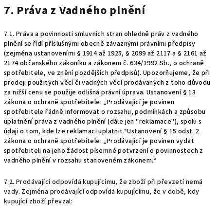
7. Práva z Vadného plnění
7.1.
Práva a povinnosti smluvních stran ohledně práv z vadného
plnění se řídí příslušnými obecně závaznými právními předpisy
(zejména ustanoveními § 1914 až 1925, § 2099 až 2117 a § 2161 až
2174 občanského zákoníku a zákonem č. 634/1992 Sb., o ochraně
spotřebitele, ve znění pozdějších předpisů).
Upozorňujeme, že při
prodeji použitých věcí či vadných věcí prodávaných z toho důvodu
za nižší cenu se použije odlišná právní úprava. Ustanovení § 13
zákona o ochraně spotřebitele: „Prodávající je povinen
spotřebitele řádně informovat o rozsahu, podmínkách a způsobu
uplatnění práva z vadného plnění (dále jen "reklamace"), spolu s
údaji o tom, kde lze reklamaci uplatnit.“Ustanovení § 15 odst. 2
zákona o ochraně spotřebitele: „Prodávající je povinen vydat
spotřebiteli na jeho žádost písemné potvrzení o povinnostech z
vadného plnění v rozsahu stanoveném zákonem.“
7.2. Prodávající odpovídá kupujícímu, že zboží při převzetí nemá
vady. Zejména prodávající odpovídá kupujícímu, že v době, kdy
kupující zboží převzal: