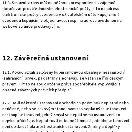
11.3. Smluvní strany můžou běžnou korespondenci vzájemně
doručovat prostřednictvím elektronické pošty, a to na adresu
elektronické pošty uvedenou v uživatelském účtu kupujícího či
uvedenou kupujícím v objednávce, resp. na adresu uvedenou na
webové stránce prodávajícího.
12. Závěrečná ustanovení
12.1. Pokud vztah založený kupní smlouvou obsahuje mezinárodní
(zahraniční) prvek, pak strany sjednávají, že vztah se řídí českým
právem. Tímto nejsou dotčena práva spotřebitele vyplývající z
obecně závazných právních předpisů.
12.2. Je-li některé ustanovení obchodních podmínek neplatné nebo
neúčinné, nebo se takovým stane, namísto neplatných ustanovení
nastoupí ustanovení, jehož smysl se neplatnému ustanovení co
nejvíce přibližuje. Neplatností nebo neúčinností jednoho ustanovení
není dotknutá platnost ostatních ustanovení. Změny a doplňky