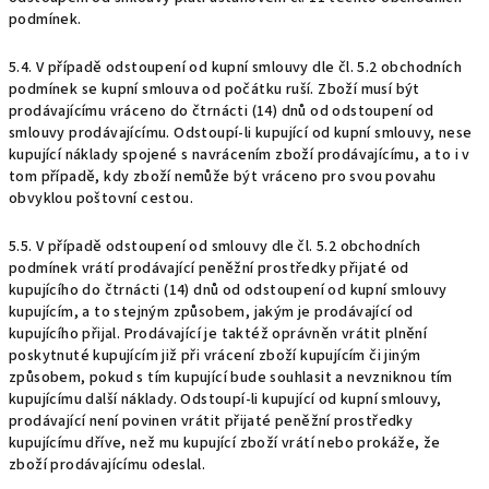
podmínek.
5.4. V případě odstoupení od kupní smlouvy dle čl. 5.2 obchodních
podmínek se kupní smlouva od počátku ruší. Zboží musí být
prodávajícímu vráceno do čtrnácti (14) dnů od odstoupení od
smlouvy prodávajícímu. Odstoupí-li kupující od kupní smlouvy, nese
kupující náklady spojené s navrácením zboží prodávajícímu, a to i v
tom případě, kdy zboží nemůže být vráceno pro svou povahu
obvyklou poštovní cestou.
5.5. V případě odstoupení od smlouvy dle čl. 5.2 obchodních
podmínek vrátí prodávající peněžní prostředky přijaté od
kupujícího do čtrnácti (14) dnů od odstoupení od kupní smlouvy
kupujícím, a to stejným způsobem, jakým je prodávající od
kupujícího přijal. Prodávající je taktéž oprávněn vrátit plnění
poskytnuté kupujícím již při vrácení zboží kupujícím či jiným
způsobem, pokud s tím kupující bude souhlasit a nevzniknou tím
kupujícímu další náklady. Odstoupí-li kupující od kupní smlouvy,
prodávající není povinen vrátit přijaté peněžní prostředky
kupujícímu dříve, než mu kupující zboží vrátí nebo prokáže, že
zboží prodávajícímu odeslal.