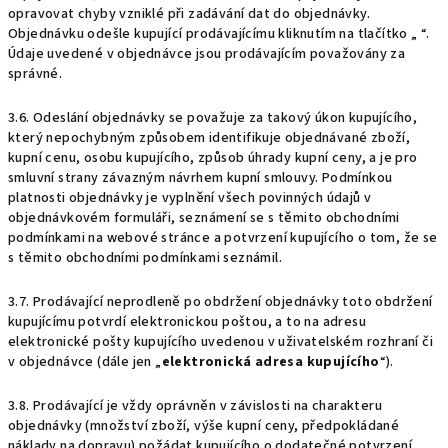
opravovat chyby vzniklé při zadávání dat do objednávky.
Objednávku odešle kupující prodávajícímu kliknutím na tlačítko „ “.
Údaje uvedené v objednávce jsou prodávajícím považovány za
správné.
3.6. Odeslání objednávky se považuje za takový úkon kupujícího,
který nepochybným způsobem identifikuje objednávané zboží,
kupní cenu, osobu kupujícího, způsob úhrady kupní ceny, a je pro
smluvní strany závazným návrhem kupní smlouvy. Podmínkou
platnosti objednávky je vyplnění všech povinných údajů v
objednávkovém formuláři, seznámení se s těmito obchodními
podmínkami na webové stránce a potvrzení kupujícího o tom, že se
s těmito obchodními podmínkami seznámil.
3.7. Prodávající neprodleně po obdržení objednávky toto obdržení
kupujícímu potvrdí elektronickou poštou, a to na adresu
elektronické pošty kupujícího uvedenou v uživatelském rozhraní či
v objednávce (dále jen „
elektronická adresa kupujícího
“).
3.8. Prodávající je vždy oprávněn v závislosti na charakteru
objednávky (množství zboží, výše kupní ceny, předpokládané
náklady na dopravu) požádat kupujícího o dodatečné potvrzení