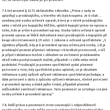
to, že zboží bylo vadné již při převzetí.
7.5.
Ustanovení § 2172 občanského zákoníku: „Práva z vady se
uplatňují u prodávajícího, u kterého věc byla koupena. Je-li však …
uvedena jiná osoba určená k opravě, která je v místě prodávajícího
nebo v místě pro kupujícího bližším, uplatní kupující právo na opravu u
toho, kdo je určen k provedení opravy. Osoba takto určená k opravě
provede opravu ve lhůtě dohodnuté mezi prodávajícím a kupujícím při
koupi věci.
Ustanovení § 19 odst. 1 zákona o ochraně spotřebitele: „S
výjimkou případů, kdy je k provedení opravy určena jiná osoba, 13) je
prodávající povinen přijmout reklamaci v kterékoli provozovně, v níž
je přijetí reklamace možné s ohledem na sortiment prodávaného
zboží nebo poskytovaných služeb, případně i v sídle nebo místě
podnikání. Prodávající je povinen spotřebiteli vydat písemné
potvrzení o tom, kdy spotřebitel právo uplatnil, co je obsahem
reklamace a jaký způsob vyřízení reklamace spotřebitel požaduje; a
dále potvrzení o datu a způsobu vyřízení reklamace, včetně potvrzení
o provedení opravy a době jejího trvání, případně písemné
odůvodnění zamítnutí reklamace. Tato povinnost se vztahuje i na jiné
osoby určené k provedení opravy."
7.6. Další práva a povinnosti stran související s odpovědností