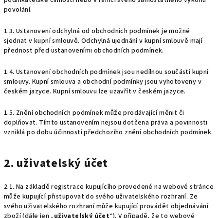
podnikatelské činnosti nebo v rámci svého samostatného výkonu
povolání.
1.3. Ustanovení odchylná od obchodních podmínek je možné
sjednat v kupní smlouvě. Odchylná ujednání v kupní smlouvě mají
přednost před ustanoveními obchodních podmínek.
1.4. Ustanovení obchodních podmínek jsou nedílnou součástí kupní
smlouvy. Kupní smlouva a obchodní podmínky jsou vyhotoveny v
českém jazyce. Kupní smlouvu lze uzavřít v českém jazyce.
1.5. Znění obchodních podmínek může prodávající měnit či
doplňovat. Tímto ustanovením nejsou dotčena práva a povinnosti
vzniklá po dobu účinnosti předchozího znění obchodních podmínek.
2. uživatelský účet
2.1. Na základě registrace kupujícího provedené na webové stránce
může kupující přistupovat do svého uživatelského rozhraní. Ze
svého uživatelského rozhraní může kupující provádět objednávání
zboží (dále jen „
uživatelský účet
“). V případě, že to webové