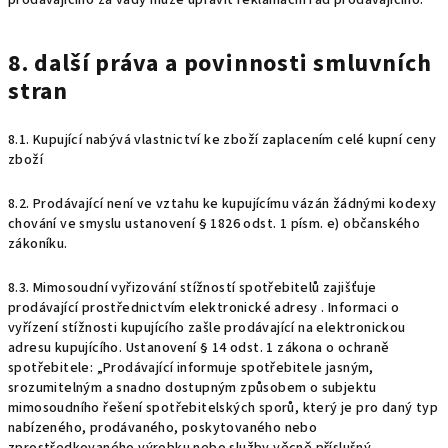
prodávajícího za vady může upravit reklamační řád prodávajícího.
8. další práva a povinnosti smluvních
stran
8.1. Kupující nabývá vlastnictví ke zboží zaplacením celé kupní ceny
zboží
8.2. Prodávající není ve vztahu ke kupujícímu vázán žádnými kodexy
chování ve smyslu ustanovení § 1826 odst. 1 písm. e) občanského
zákoníku.
8.3. Mimosoudní vyřizování stížností spotřebitelů zajišťuje
prodávající prostřednictvím elektronické adresy . Informaci o
vyřízení stížnosti kupujícího zašle prodávající na elektronickou
adresu kupujícího. Ustanovení § 14 odst. 1 zákona o ochraně
spotřebitele: „Prodávající informuje spotřebitele jasným,
srozumitelným a snadno dostupným způsobem o subjektu
mimosoudního řešení spotřebitelských sporů, který je pro daný typ
nabízeného, prodávaného, poskytovaného nebo