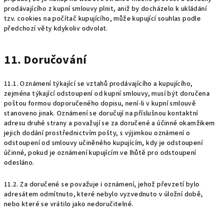
prodávajícího z kupní smlouvy plnit, aniž by docházelo k ukládání
tzv. cookies na počítač kupujícího, může kupující souhlas podle
předchozí věty kdykoliv odvolat.
11. Doručování
11.1. Oznámení týkající se vztahů prodávajícího a kupujícího,
zejména týkající odstoupení od kupní smlouvy, musí být doručena
poštou formou doporučeného dopisu, není-li v kupní smlouvě
stanoveno jinak. Oznámení se doručují na příslušnou kontaktní
adresu druhé strany a považují se za doručené a účinné okamžikem
jejich dodání prostřednictvím pošty, s výjimkou oznámení o
odstoupení od smlouvy učiněného kupujícím, kdy je odstoupení
účinné, pokud je oznámení kupujícím ve lhůtě pro odstoupení
odesláno.
11.2. Za doručené se považuje i oznámení, jehož převzetí bylo
adresátem odmítnuto, které nebylo vyzvednuto v úložní době,
nebo které se vrátilo jako nedoručitelné.