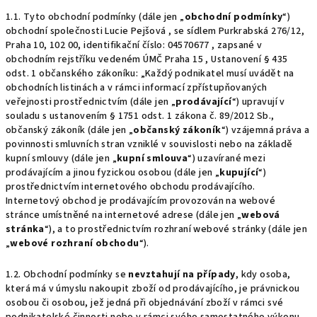
1.1. Tyto obchodní podmínky (dále jen „
obchodní podmínky
“)
obchodní společnosti Lucie Pejšová , se sídlem Purkrabská 276/12,
Praha 10, 102 00, identifikační číslo: 04570677 , zapsané v
obchodním rejstříku vedeném ÚMČ Praha 15 , Ustanovení § 435
odst. 1 občanského zákoníku: „Každý podnikatel musí uvádět na
obchodních listinách a v rámci informací zpřístupňovaných
veřejnosti prostřednictvím (dále jen „
prodávající
“) upravují v
souladu s ustanovením § 1751 odst. 1 zákona č. 89/2012 Sb.,
občanský zákoník (dále jen „
občanský zákoník
“) vzájemná práva a
povinnosti smluvních stran vzniklé v souvislosti nebo na základě
kupní smlouvy (dále jen „
kupní smlouva
“) uzavírané mezi
prodávajícím a jinou fyzickou osobou (dále jen „
kupující
“)
prostřednictvím internetového obchodu prodávajícího.
Internetový obchod je prodávajícím provozován na webové
stránce umístněné na internetové adrese (dále jen „
webová
stránka
“), a to prostřednictvím rozhraní webové stránky (dále jen
„
webové rozhraní obchodu
“).
1.2. Obchodní podmínky se
nevztahují na případy
, kdy osoba,
která má v úmyslu nakoupit zboží od prodávajícího, je právnickou
osobou či osobou, jež jedná při objednávání zboží v rámci své