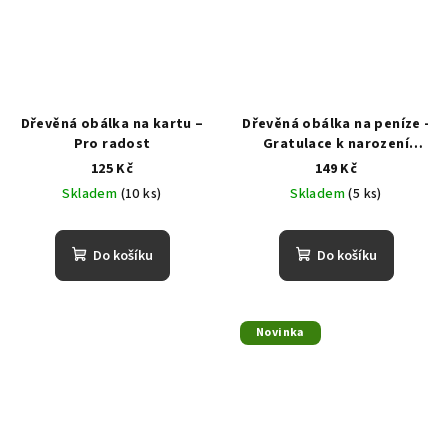
Dřevěná obálka na kartu –
Dřevěná obálka na peníze -
Pro radost
Gratulace k narození
dítěte
125 Kč
149 Kč
Skladem
(10 ks)
Skladem
(5 ks)
Do košíku
Do košíku
Novinka