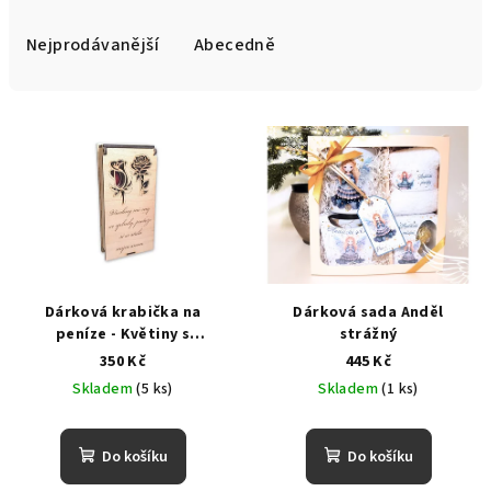
z
e
Nejprodávanější
Abecedně
n
í
V
p
ý
r
p
o
i
d
s
u
p
k
r
t
Dárková krabička na
Dárková sada Anděl
o
peníze - Květiny s
strážný
ů
věnováním
d
350 Kč
445 Kč
Skladem
(5 ks)
Skladem
(1 ks)
u
k
t
Do košíku
Do košíku
ů