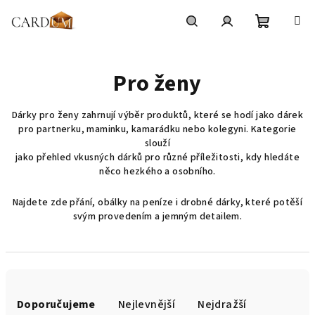
Přejít
na
obsah
Nákupní
Hledat
Přihlášení
Pro ženy
košík
Dárky pro ženy zahrnují výběr produktů, které se hodí jako dárek
pro partnerku, maminku, kamarádku nebo kolegyni. Kategorie
slouží
jako přehled vkusných dárků pro různé příležitosti, kdy hledáte
něco hezkého a osobního.
Najdete zde přání, obálky na peníze i drobné dárky, které potěší
svým provedením a jemným detailem.
Ř
a
Doporučujeme
Nejlevnější
Nejdražší