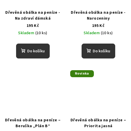
Dřevěná obálka na peníze -
Dřevěná obálka na peníze -
Na zdraví dámská
Narozeniny
195 Kč
195 Kč
Skladem
(10 ks)
Skladem
(10 ks)
Do košíku
Do košíku
Novinka
Dřevěná obálka na peníze –
Dřevěná obálka na peníze –
Beruška „Plán B“
Priorita jasná