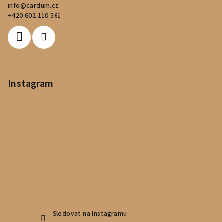
info
@
cardum.cz
t
+420 602 110 561
í
Instagram
Sledovat na Instagramu