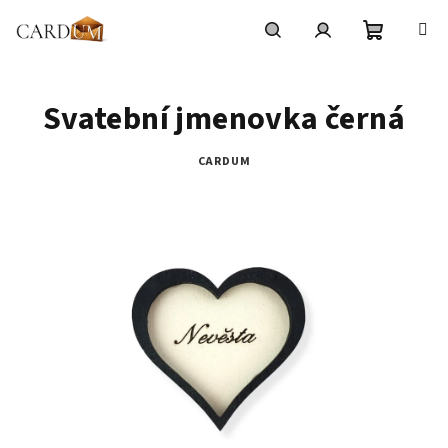
Přejít
na
obsah
Nákupní
Hledat
Přihlášení
Svatební jmenovka černá
košík
CARDUM