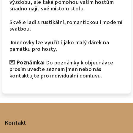
výzdobu, ale také pomohou vašim hostům
snadno najít své místo u stolu.
Skvěle ladí s rustikální, romantickou i moderní
svatbou.
Jmenovky lze využít i jako malý dárek na
památku pro hosty.
💌
Poznámka:
Do poznámky k objednávce
prosím uveďte seznam jmen nebo nás
kontaktujte pro individuální domluvu.
Z
á
p
Kontakt
a