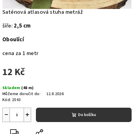
Saténová atlasová stuha metráž
šíře:
2,5 cm
Oboulící
cena za 1 metr
12 Kč
Měrná
Skladem
(48 m)
cena:
Můžeme doručit do:
12.8.2026
Kód:
2543
−
+
Do košíku