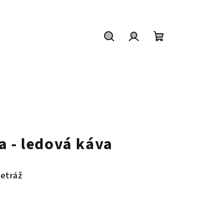
Hledat
Přihlášení
Nákupní
košík
a - ledová káva
metráž