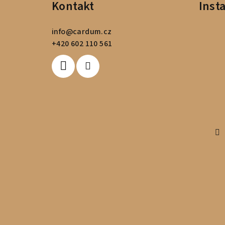
Kontakt
Inst
p
a
info
@
cardum.cz
t
+420 602 110 561
í