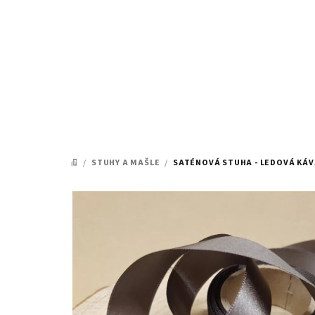
Přejít
na
obsah
/
STUHY A MAŠLE
/
SATÉNOVÁ STUHA - LEDOVÁ KÁV
DOMŮ