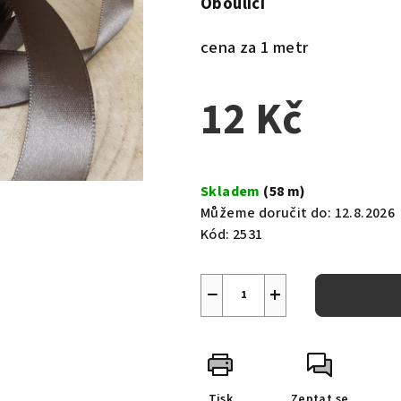
Oboulící
cena za 1 metr
12 Kč
Měrná
cena:
Skladem
(58 m)
Můžeme doručit do:
12.8.2026
Kód:
2531
−
+
Tisk
Zeptat se