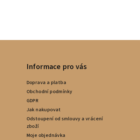
Informace pro vás
Doprava a platba
Obchodní podmínky
GDPR
Jak nakupovat
Odstoupení od smlouvy a vrácení
zboží
Moje objednávka