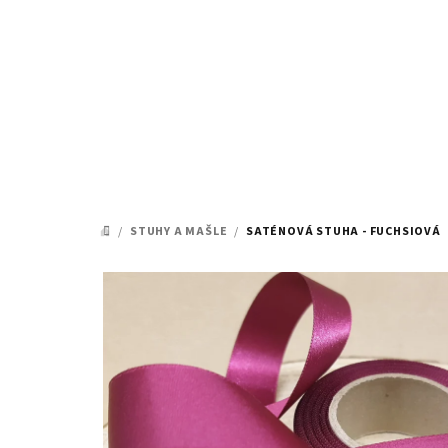
Přejít
na
obsah
/
STUHY A MAŠLE
/
SATÉNOVÁ STUHA - FUCHSIOVÁ
DOMŮ