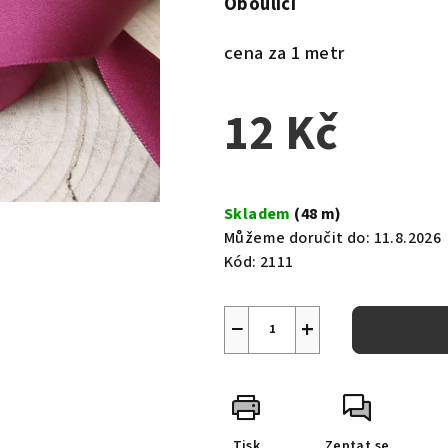
Oboulící
cena za 1 metr
12 Kč
Měrná
cena:
Skladem
(48 m)
Můžeme doručit do:
11.8.2026
Kód:
2111
−
+
Tisk
Zeptat se