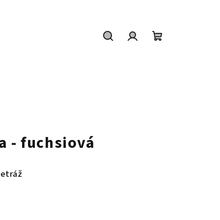
Hledat
Přihlášení
Nákupní
košík
a - fuchsiová
metráž