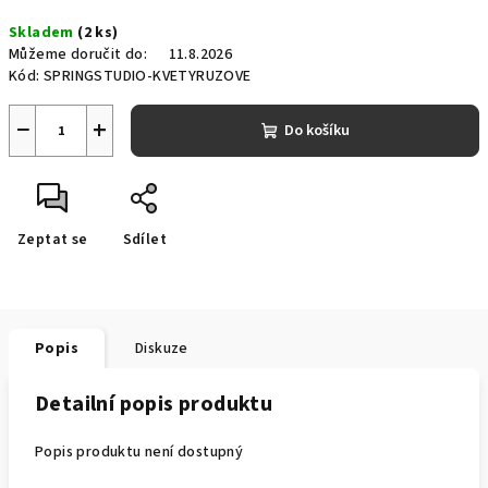
Měrná
Skladem
(2 ks)
cena:
Můžeme doručit do:
11.8.2026
Kód:
SPRINGSTUDIO-KVETYRUZOVE
−
+
Do košíku
Zeptat se
Sdílet
Popis
Diskuze
Detailní popis produktu
Popis produktu není dostupný