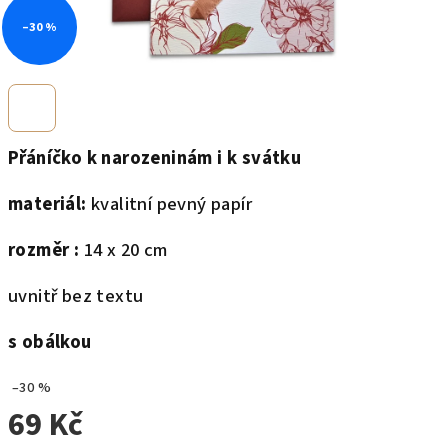
–30 %
Přáníčko k narozeninám i k svátku
materiál:
kvalitní pevný papír
rozměr :
14 x 20 cm
uvnitř bez textu
s obálkou
–30 %
69 Kč