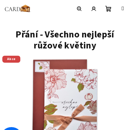
Přejít
na
obsah
Nákupní
Hledat
Přihlášení
Přání - Všechno nejlepší
košík
růžové květiny
Akce