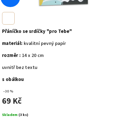
Přáníčko se srdíčky "pro Tebe"
materiál:
kvalitní pevný papír
rozměr :
14 x 20 cm
uvnitř bez textu
s obálkou
–30 %
69 Kč
Měrná
Skladem
(3 ks)
cena: