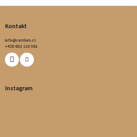
Z
á
p
Kontakt
a
info
@
cardum.cz
t
+420 602 110 561
í
Instagram