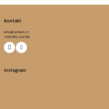
Z
á
p
Kontakt
a
info
@
cardum.cz
t
+420 602 110 561
í
Instagram