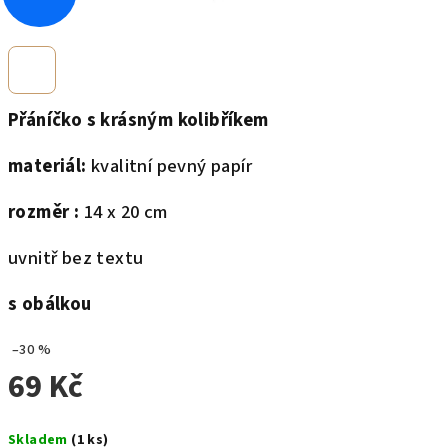
Přáníčko s krásným kolibříkem
materiál:
kvalitní pevný papír
rozměr :
14 x 20 cm
uvnitř bez textu
s obálkou
–30 %
69 Kč
Měrná
Skladem
(1 ks)
cena: