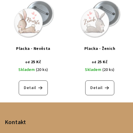
Placka - Nevěsta
Placka - Ženich
25 Kč
25 Kč
od
od
Skladem
(20 ks)
Skladem
(20 ks)
Detail
Detail
Z
á
p
Kontakt
a