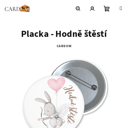
Přejít
na
obsah
Nákupní
Hledat
Přihlášení
Placka - Hodně štěstí
košík
CARDUM