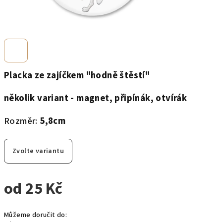
Placka ze zajíčkem "hodně štěstí"
několik variant - magnet, připínák, otvírák
Rozměr:
5,8cm
Zvolte variantu
od
25 Kč
Měrná
Můžeme doručit do:
cena: