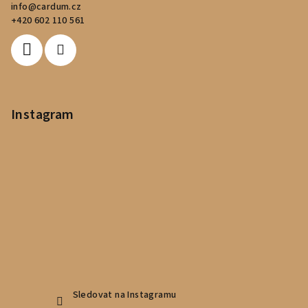
info
@
cardum.cz
t
+420 602 110 561
í
Instagram
Sledovat na Instagramu