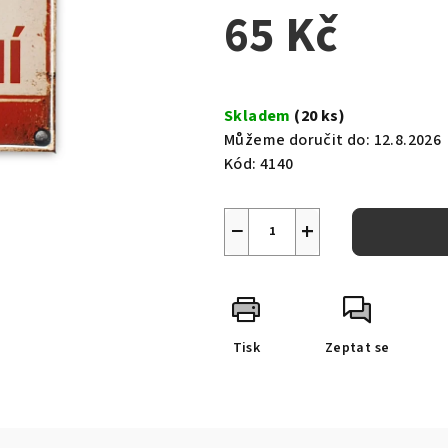
65 Kč
Měrná
cena:
Skladem
(20 ks)
Můžeme doručit do:
12.8.2026
Kód:
4140
−
+
Tisk
Zeptat se