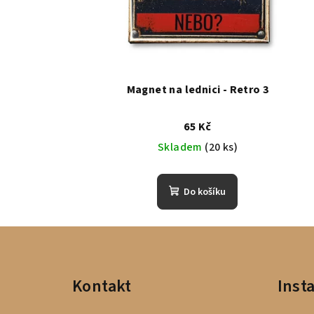
Magnet na lednici - Retro 3
65 Kč
Skladem
(20 ks)
Do košíku
Z
á
Kontakt
Inst
p