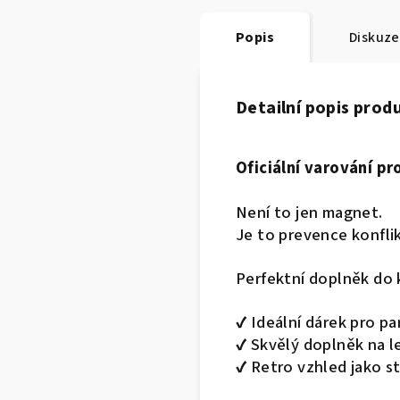
Popis
Diskuze
Detailní popis prod
Oficiální varování pro
Není to jen magnet.
Je to prevence konflik
Perfektní doplněk do k
✔️ Ideální dárek pro 
✔️ Skvělý doplněk na l
✔️ Retro vzhled jako 