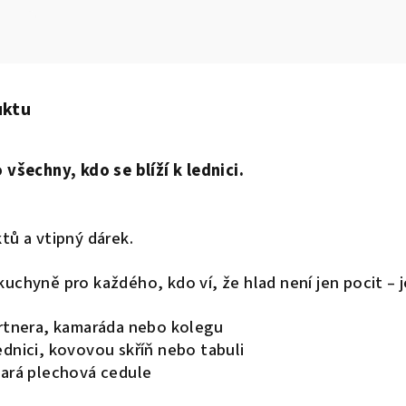
uktu
 všechny, kdo se blíží k lednici.
tů a vtipný dárek.
uchyně pro každého, kdo ví, že hlad není jen pocit – je
partnera, kamaráda nebo kolegu
ednici, kovovou skříň nebo tabuli
stará plechová cedule