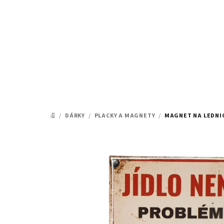
Přejít
na
obsah
/
DÁRKY
/
PLACKY A MAGNETY
/
MAGNET NA LEDNIC
DOMŮ