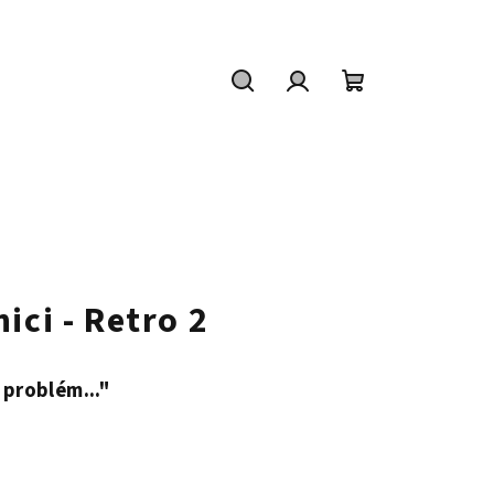
Hledat
Přihlášení
Nákupní
košík
ici - Retro 2
 problém..."