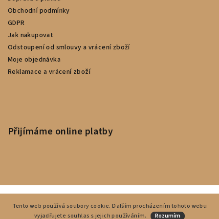
Obchodní podmínky
GDPR
Jak nakupovat
Odstoupení od smlouvy a vrácení zboží
Moje objednávka
Reklamace a vrácení zboží
Přijímáme online platby
Copyright 2026
CardUm
. Všechna práva vyhrazena.
Tento web používá soubory cookie. Dalším procházením tohoto webu
vyjadřujete souhlas s jejich používáním.
Vytvořil Shoptet
Rozumím