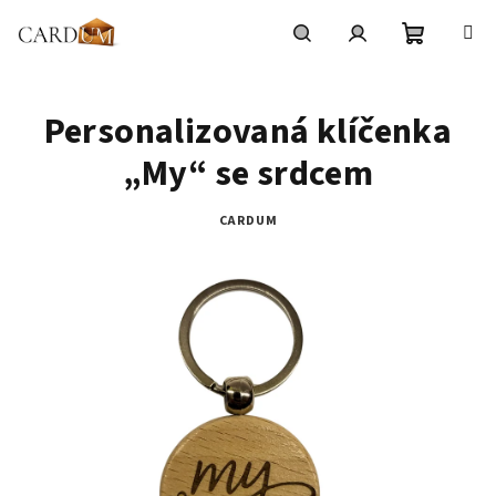
Přejít
na
obsah
Nákupní
Hledat
Přihlášení
Personalizovaná klíčenka
košík
„My“ se srdcem
CARDUM