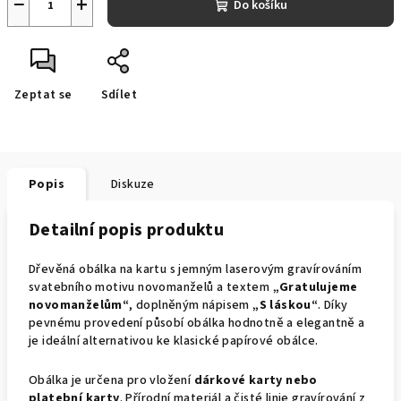
−
+
Do košíku
Zeptat se
Sdílet
Popis
Diskuze
Detailní popis produktu
Dřevěná obálka na kartu s jemným laserovým gravírováním
svatebního motivu novomanželů a textem
„Gratulujeme
novomanželům“
, doplněným nápisem
„S láskou“
. Díky
pevnému provedení působí obálka hodnotně a elegantně a
je ideální alternativou ke klasické papírové obálce.
Obálka je určena pro vložení
dárkové karty nebo
platební karty
. Přírodní materiál a čisté linie gravírování z