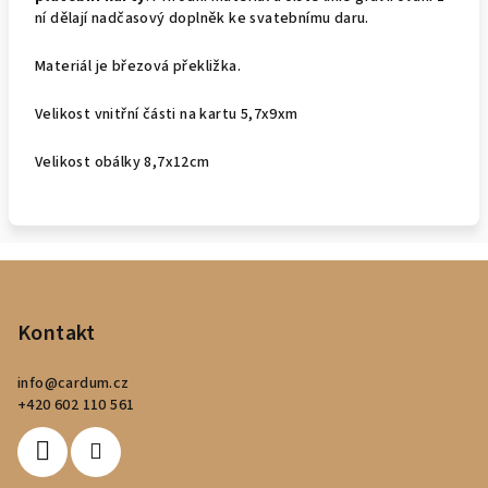
ní dělají nadčasový doplněk ke svatebnímu daru.
Materiál je březová překližka.
Velikost vnitřní části na kartu 5,7x9xm
Velikost obálky 8,7x12cm
Z
á
p
Kontakt
a
info
@
cardum.cz
t
+420 602 110 561
í