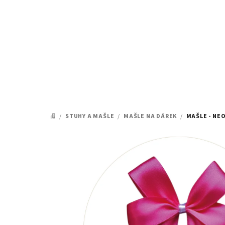
Přejít
na
obsah
/
STUHY A MAŠLE
/
MAŠLE NA DÁREK
/
MAŠLE - NE
DOMŮ