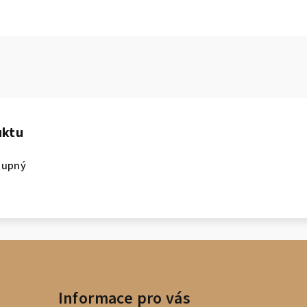
uktu
tupný
Informace pro vás