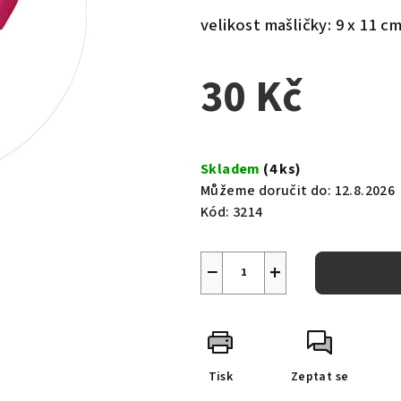
velikost mašličky: 9 x 11 c
30 Kč
Měrná
cena:
Skladem
(4 ks)
Můžeme doručit do:
12.8.2026
Kód:
3214
−
+
Tisk
Zeptat se