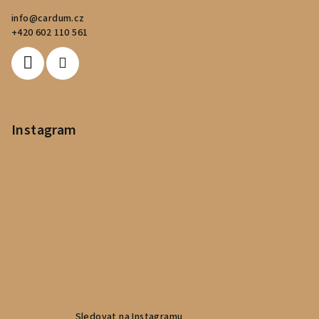
a
info
@
cardum.cz
t
+420 602 110 561
í
Instagram
Sledovat na Instagramu