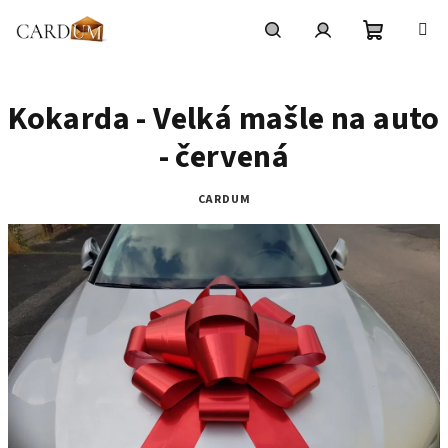
Přejít
na
obsah
Nákupní
Hledat
Přihlášení
Kokarda - Velká mašle na auto
košík
- červená
CARDUM