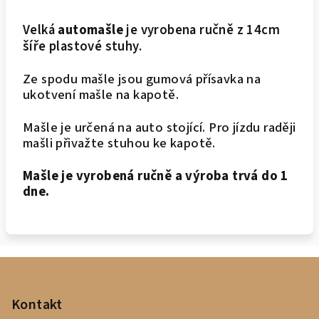
Velká
automašle
je vyrobena ručně z 14cm
šíře plastové stuhy.
Ze spodu mašle jsou gumová přísavka na
ukotvení mašle na kapotě.
Mašle je určená na auto stojící. Pro jízdu raději
mašli přivažte stuhou ke kapotě.
Mašle je vyrobená ručně a výroba trvá do 1
dne.
Z
á
p
Kontakt