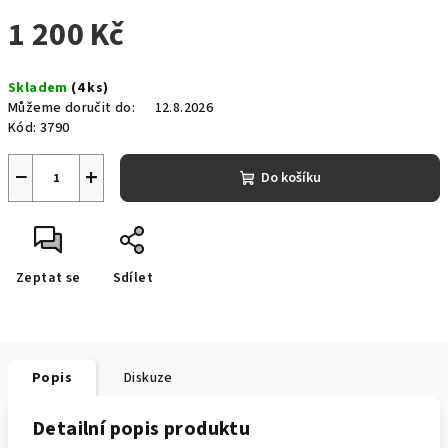
1 200 Kč
Měrná
Skladem
(4 ks)
cena:
Můžeme doručit do:
12.8.2026
Kód:
3790
−
+
Do košíku
Zeptat se
Sdílet
Popis
Diskuze
Detailní popis produktu