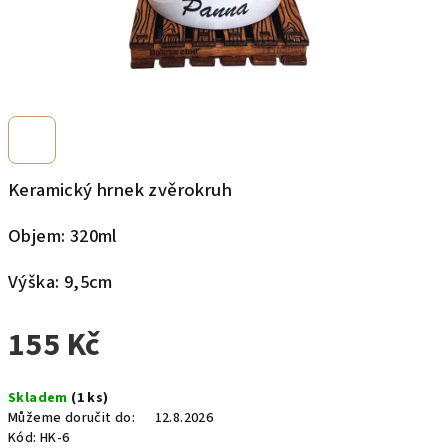
Keramický hrnek zvěrokruh
Objem: 320ml
Výška: 9,5cm
155 Kč
Měrná
Skladem
(1 ks)
cena:
Můžeme doručit do:
12.8.2026
Kód:
HK-6