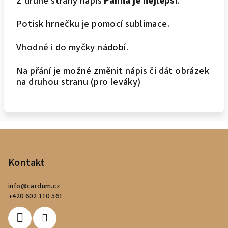
Z druhé strany nápis
Panna je nejlepší
.
Potisk hrnečku je pomocí sublimace.
Vhodné i do myčky nádobí.
Na přání je možné změnit nápis či dát obrázek
na druhou stranu (pro leváky)
Z
á
p
Kontakt
a
info
@
cardum.cz
t
+420 602 110 561
í