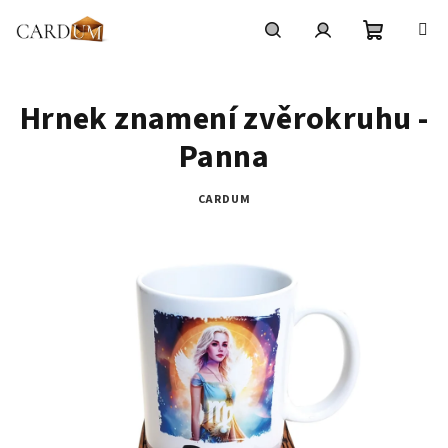
Přejít
na
obsah
Nákupní
Hledat
Přihlášení
Hrnek znamení zvěrokruhu -
košík
Panna
CARDUM