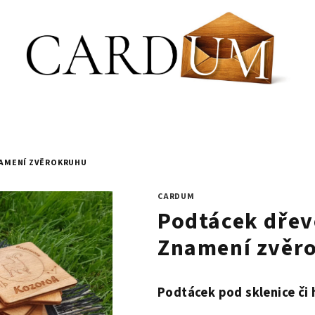
ZNAMENÍ ZVĚROKRUHU
CARDUM
Podtácek dřevo
Znamení zvěr
Podtácek pod sklenice či