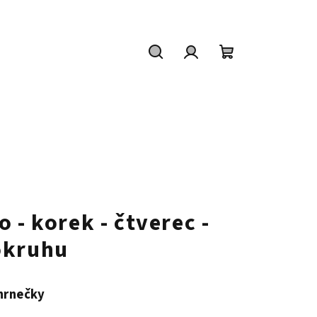
Hledat
Přihlášení
Nákupní
košík
 - korek - čtverec -
okruhu
 hrnečky