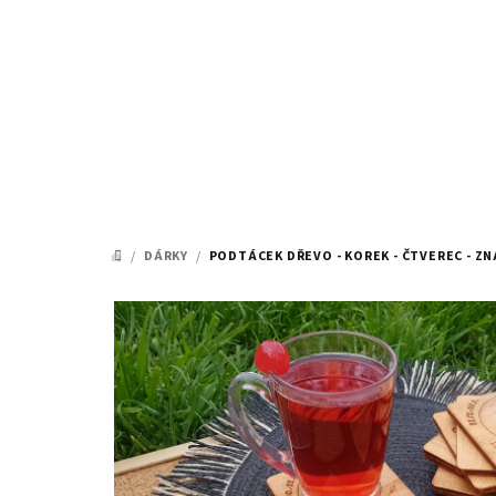
Přejít
na
obsah
/
DÁRKY
/
PODTÁCEK DŘEVO - KOREK - ČTVEREC - 
DOMŮ