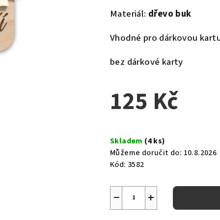
Materiál:
dřevo buk
Vhodné pro dárkovou kart
bez dárkové karty
125 Kč
Měrná
cena:
Skladem
(4 ks)
Můžeme doručit do:
10.8.2026
Kód:
3582
−
+