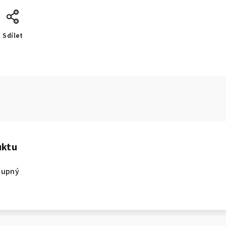
Sdílet
uktu
tupný