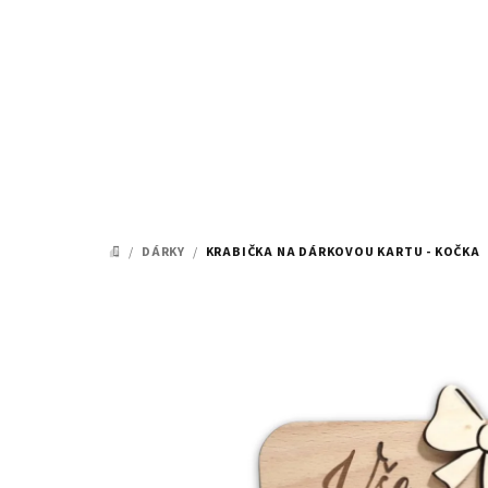
Přejít
na
obsah
/
DÁRKY
/
KRABIČKA NA DÁRKOVOU KARTU - KOČKA
DOMŮ