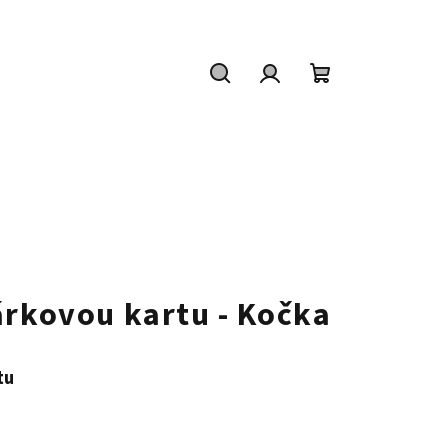
Hledat
Přihlášení
Nákupní
košík
árkovou kartu - Kočka
tu