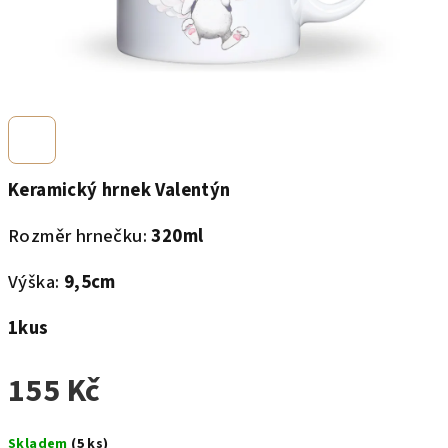
Keramický hrnek Valentýn
Rozměr hrnečku:
320ml
Výška:
9,5cm
1kus
155 Kč
Měrná
Skladem
(5 ks)
cena: