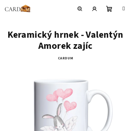
Přejít
na
obsah
Nákupní
Hledat
Přihlášení
Keramický hrnek - Valentýn
košík
Amorek zajíc
CARDUM