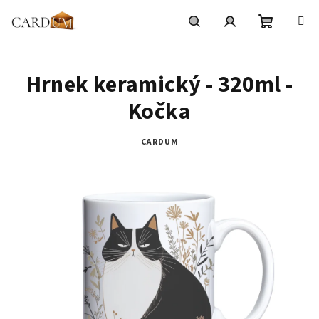
Přejít
na
obsah
Nákupní
Hledat
Přihlášení
Hrnek keramický - 320ml -
košík
Kočka
CARDUM