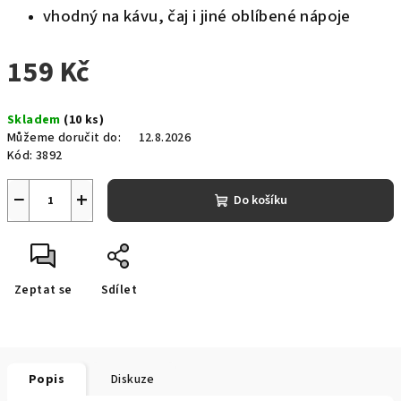
vhodný na kávu, čaj i jiné oblíbené nápoje
159 Kč
Měrná
Skladem
(10 ks)
cena:
Můžeme doručit do:
12.8.2026
Kód:
3892
−
+
Do košíku
Zeptat se
Sdílet
Popis
Diskuze