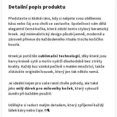
Detailní popis produktu
Představte si klidné ráno, kdy si nalijete svou oblíbenou
kávu nebo čaj a na chvíli se zastavíte. Společnost vám dělá
elegantní černá kočka, která zdobí tento stylový keramický
hrnek. Její minimalistický design působí jemně, moderně a
zároveň přinese do každodenního rituálu trochu kočičího
kouzla.
Hrnek je potištěn
sublimační technologií
, díky které jsou
barvy krásně syté a motiv vydrží dlouhodobě bez ztráty
kvality. Každý kus vzniká pečlivě v malém množství, takže
získáváte originální kousek, který jen tak někdo nemá.
Je ideální nejen pro vaše ranní chvíle pohody, ale také
jako
milý dárek pro milovníky koček
, který vykouzlí
úsměv při každém použití.
Udělejte si radost malým detailem, který zpříjemní každý
šálek kávy nebo čaje. ☕🐈