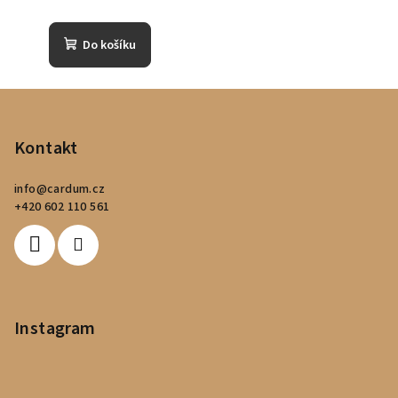
Do košíku
Z
á
p
Kontakt
a
info
@
cardum.cz
t
+420 602 110 561
í
Instagram