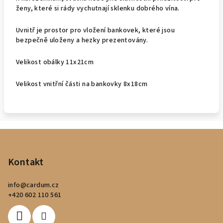
ženy, které si rády vychutnají sklenku dobrého vína.
Uvnitř je prostor pro vložení bankovek, které jsou
bezpečně uloženy a hezky prezentovány.
Velikost obálky 11x21cm
Velikost vnitřní části na bankovky 8x18cm
Z
á
p
Kontakt
a
info
@
cardum.cz
t
+420 602 110 561
í