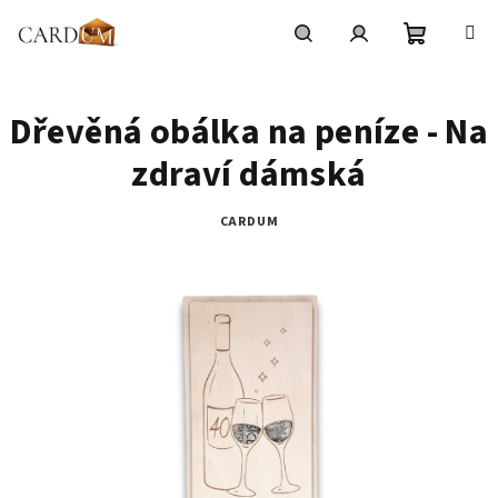
Přejít
na
obsah
Nákupní
Hledat
Přihlášení
Dřevěná obálka na peníze - Na
košík
zdraví dámská
CARDUM