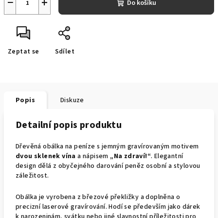
−
+
Do košíku
Zeptat se
Sdílet
Popis
Diskuze
Detailní popis produktu
Dřevěná obálka na peníze s jemným gravírovaným motivem
dvou sklenek vína
a nápisem
„Na zdraví!“
. Elegantní
design dělá z obyčejného darování peněz osobní a stylovou
záležitost.
Obálka je vyrobena z březové překližky a doplněna o
precizní laserové gravírování. Hodí se především jako dárek
k narozeninám, svátku nebo jiné slavnostní příležitosti pro