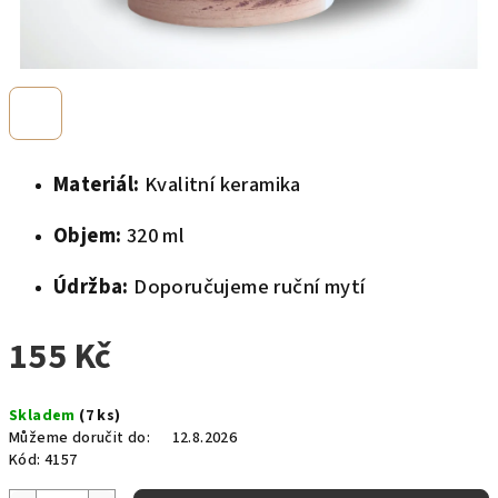
Materiál:
Kvalitní keramika
Objem:
320 ml
Údržba:
Doporučujeme ruční mytí
155 Kč
Měrná
Skladem
(7 ks)
cena:
Můžeme doručit do:
12.8.2026
Kód:
4157