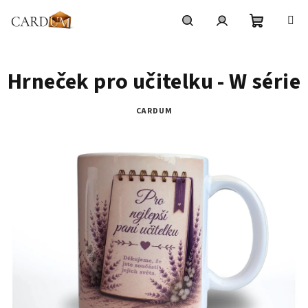
Přejít
na
obsah
Nákupní
Hledat
Přihlášení
Hrneček pro učitelku - W série
košík
CARDUM