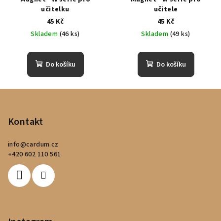
učitelku
učitele
45 Kč
45 Kč
Skladem
(46 ks)
Skladem
(49 ks)
Do košíku
Do košíku
Z
á
p
Kontakt
a
info
@
cardum.cz
t
+420 602 110 561
í