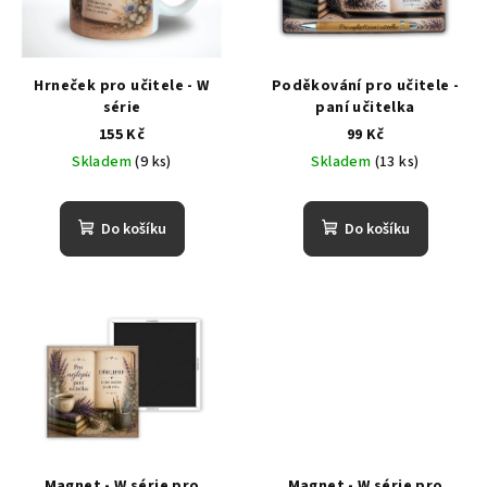
Hrneček pro učitele - W
Poděkování pro učitele -
série
paní učitelka
155 Kč
99 Kč
Skladem
(9 ks)
Skladem
(13 ks)
Do košíku
Do košíku
Magnet - W série pro
Magnet - W série pro